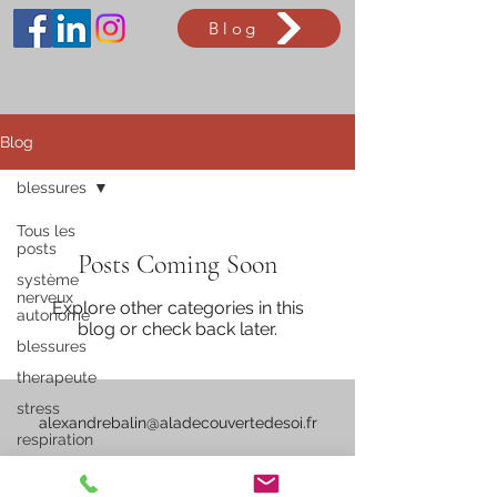
Blog
Blog
blessures
Tous les
posts
Posts Coming Soon
système
nerveux
Explore other categories in this
autonome
blog or check back later.
blessures
therapeute
stress
alexandrebalin@aladecouvertedesoi.fr
respiration
06 67 44 72 97
trauma