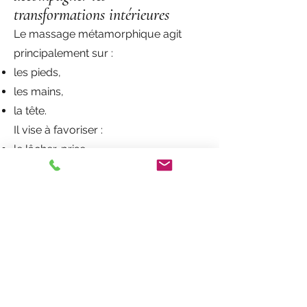
transformations intérieures
Le massage métamorphique agit
principalement sur :
les pieds,
les mains,
la tête.
Il vise à favoriser :
le lâcher-prise,
la libération émotionnelle,
les changements de vie,
la transformation intérieure.
Cette approche est souvent utilisée
lorsque certaines tensions semblent
profondément ancrées dans
l’histoire personnelle.