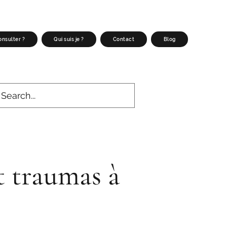
nsulter ?
Qui suis je ?
Contact
Blog
t traumas à