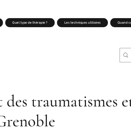
Quel type de thérapie ?
Les techniques utilisées
Quand co
 des traumatismes e
 Grenoble