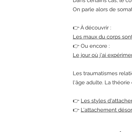
Dans certains cas, le c
On parle alors de somat
👉 À découvrir :
Les maux du corps sont 
👉 Ou encore :
Le jour où j'ai expérime
Les traumatismes relati
l'âge adulte. La théor
👉
Les styles d'attach
👉
L'attachement désorg