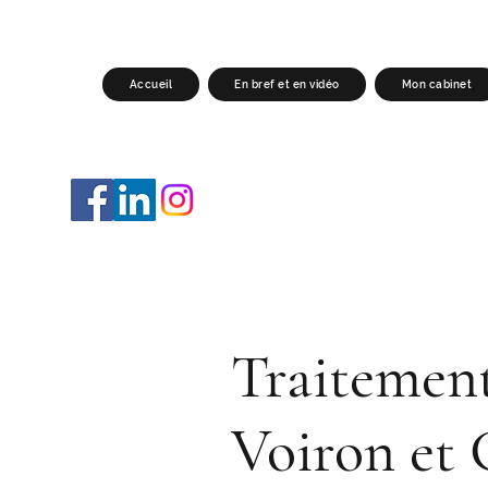
Accueil
En bref et en vidéo
Mon cabinet
Traitement
Voiron et