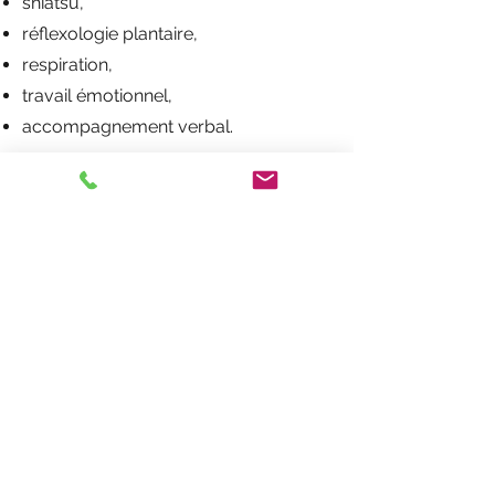
shiatsu,
réflexologie plantaire,
respiration,
travail émotionnel,
accompagnement verbal.
👉 Découvrir :
Massage à Voiron : une approche
thérapeutique du massage
👉 Ou :
Qu’est-ce que le shiatsu à Voiron ?
Psychologue à Voiron :
comment savoir vers qui
se tourner ?