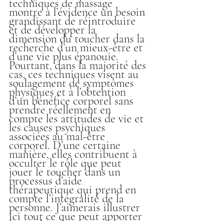
techniques de massage 
montre à l’évidence un besoin 
grandissant de réintroduire 
et de développer la 
dimension du toucher dans la 
recherche d’un mieux-être et 
d’une vie plus épanouie. 
Pourtant, dans la majorité des 
cas, ces techniques visent au 
soulagement de symptômes 
physiques et à l’obtention 
d’un bénéfice corporel sans 
prendre réellement en 
compte les attitudes de vie et 
les causes psychiques 
associées au mal-être 
corporel. D’une certaine 
manière, elles contribuent à 
occulter le rôle que peut 
jouer le toucher dans un 
processus d’aide 
thérapeutique qui prend en 
compte l’intégralité de la 
personne. J’aimerais illustrer 
ici tout ce que peut apporter 