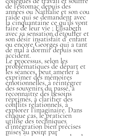
collègues de travail et souffre 
de l’estomac depuis des 
années ou Nathalie et son cou 
raide qui se demandent avec 
la cinquantaine ce qu’ils vont 
faire de leur vie ; Elisabeth 
avec sa sensation d’étouffer et 
son désir insatisfait d’ enfant 
ou encore Georges qui a tant 
de mal à dormir depuis son 
accident.
Le processus, selon les 
problématiques de départ et 
les séances, peut amener à 
exprimer des mémoires 
émotionnelles, à réintégrer 
des souvenirs du passé, à 
reconnaître des besoins 
réprimés, à clarifier des 
conflits relationnels, à 
explorer l’imaginaire. Dans 
chaque cas, le praticien 
utilise des techniques 
d’intégration bien précises 
mises au point par 