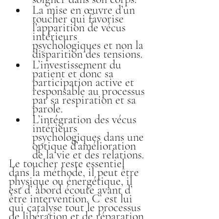
La mise en œuvre d’un 
toucher qui favorise 
l’apparition de vécus 
intérieurs 
psychologiques et non la 
disparition des tensions.
L’investissement du 
patient et donc sa 
participation active et 
responsable au processus 
par sa respiration et sa 
parole.
L’intégration des vécus 
intérieurs 
psychologiques dans une 
optique d’amélioration 
de la vie et des relations.
Le toucher reste essentiel 
dans la méthode, il peut être 
physique ou énergétique, il 
est d’ abord écoute avant d’ 
être intervention. C’ est lui 
qui catalyse tout le processus 
de libération et de réparation 