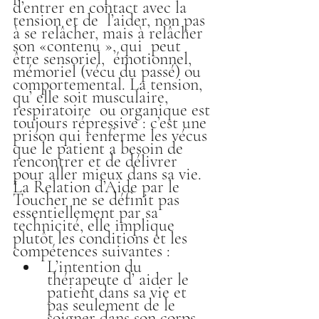
d’entrer en contact avec la 
tension et de  l’aider, non pas 
à se relâcher, mais à relâcher 
son «contenu », qui  peut 
être sensoriel,  émotionnel,  
mémoriel (vécu du passé) ou 
comportemental. La tension, 
qu’ elle soit musculaire,  
respiratoire  ou organique est 
toujours répressive : c’est une 
prison qui renferme les vécus 
que le patient a besoin de 
rencontrer et de délivrer 
pour aller mieux dans sa vie.
La Relation d’Aide par le 
Toucher ne se définit pas 
essentiellement par sa 
technicité, elle implique 
plutôt les conditions et les 
compétences suivantes :
L’intention du 
thérapeute d’ aider le 
patient dans sa vie et 
pas seulement de le 
soigner dans son corps.