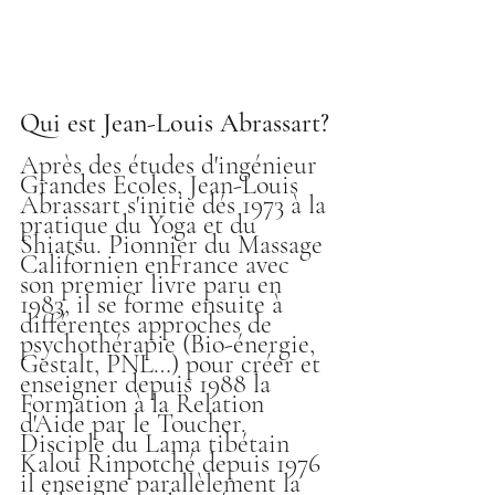
Qui est Jean-Louis Abrassart?
Après des études d'ingénieur
Grandes Ecoles, Jean-Louis 
Abrassart s'initie dés 1973 à la 
pratique du Yoga et du 
Shiatsu. Pionnier du Massage 
Californien enFrance avec 
son premier livre paru en 
1983, il se forme ensuite à 
différentes approches de 
psychothérapie (Bio-énergie, 
Gestalt, PNL…) pour créer et 
enseigner depuis 1988 la 
Formation à la Relation 
d'Aide par le Toucher. 
Disciple du Lama tibétain 
Kalou Rinpotché depuis 1976 
il enseigne parallèlement la 