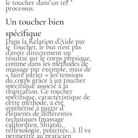
le toucher dans un tel 
processus.
Un toucher bien 
spécifique
Dans la Relation d’Aide par 
le Toucher, le but n’est pas 
d’avoir directement un 
résultat sur le corps physique, 
comme dans les méthodes de 
massage par exemple, mais de 
« faire parler » les tensions 
du corps grâce à un toucher 
spécifique associé à la 
respiration. Ce toucher 
spécifique, caractéristique de 
cette méthode, a été 
synthétisé à partir d’ 
éléments de différentes 
techniques (massage 
californien, Shiatsu, 
réflexologie, polarités…). Il va 
permettre au praticien 