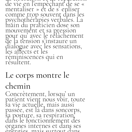
de vie en l’empêchant de se « 
mentaliser » et de s’ enliser 
comme trop souvent dans les 
psychothérapies verbales. La 
main du praticien dose son 
mouvement et sa pression 
pour qu’ avec le relâchement 
de la tension s’instaure un 
dialogue avec les sensations, 
les affects et les 
réminiscences qui en 
résultent.
Le corps montre le 
chemin
Concrètement, lorsqu’ un 
patient vient nous voir, toute 
sa vie actuelle, mais aussi 
passée, est là dans soncorps, 
sa posture, sa respiration, 
dans le fonctionnement des 
organes internes et dans ses 
énergies, mais surtout dans 