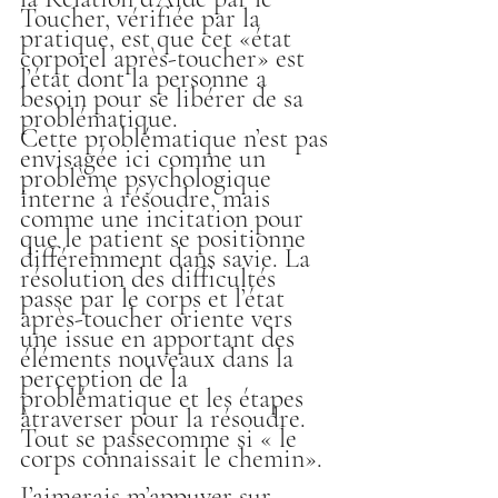
Toucher, vérifiée par la 
pratique, est que cet «état 
corporel après-toucher» est 
l’état dont la personne a 
besoin pour se libérer de sa 
problématique.
Cette problématique n’est pas 
envisagée ici comme un 
problème psychologique 
interne à résoudre, mais 
comme une incitation pour 
que le patient se positionne 
différemment dans savie. La 
résolution des difficultés 
passe par le corps et l’état 
après-toucher oriente vers 
une issue en apportant des 
éléments nouveaux dans la 
perception de la 
problématique et les étapes 
àtraverser pour la résoudre. 
Tout se passecomme si « le 
corps connaissait le chemin».
J’aimerais m’appuyer sur 