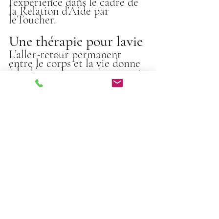
l’expérience dans le cadre de 
la Relation d’Aide par 
leToucher.
Une thérapie pour lavie
L’aller-retour permanent 
entre le corps et la vie donne 
à la démarche sa puissance et 
permet sur 10 à 15 séances de 
dépasser une problématique 
et les symptômes 
psychosomatiques qui 
l’accompagnent. La Relation 
d’Aide peut ainsi se définir 
comme une thérapie brève à 
médiation corporelle. La 
participation du patient, 
physiquement par la 
mobilisation de sa respiration 
et intérieurement dans les 
moments d’intégration 
verbale, le renvoie à sa propre 
responsabilité dans la 
possibilité d’un mieux-être et 