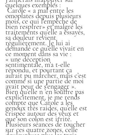
quelques exemples :
 Carole « a mal entre les 
omoplates depuis plusieurs 
mois, ce qui l’empêche de 
bien respirer» et malgré les 
traitements qu’elle a essayés, 
sa douleur revient 
régulièrement. Je lui ai 
demandé ce qu’elle vivait en 
ce moment dans sa vie :
« une déception 
sentimentale, m’a t-elle 
répondu, et pourtant ça 
aurait pu marcher, mais c’est 
comme si une partie de moi 
avait peur de s’engager ». 
Bien qu’elle n ’en souffre pas 
explicitement, je me rends 
compte que Carole a les 
genoux très raides, qu’elle est 
crispée autour des yeux et 
que son colon est irrité. 
Plusieurs séances de toucher 
sur ces quatre zones, celle 