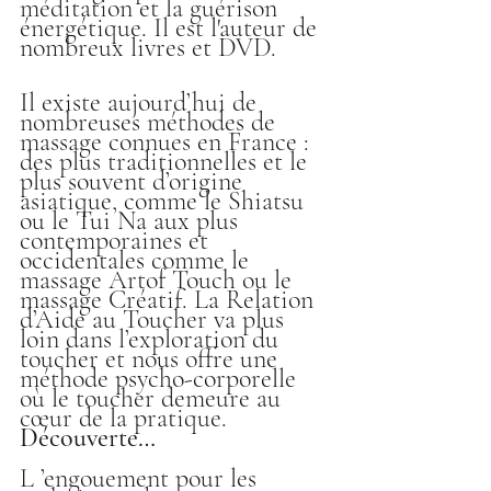
méditation et la guérison 
énergétique. Il est l'auteur de 
nombreux livres et DVD.
Il existe aujourd’hui de 
nombreuses méthodes de 
massage connues en France : 
des plus traditionnelles et le 
plus souvent d’origine 
asiatique, comme le Shiatsu 
ou le Tui Na aux plus 
contemporaines et 
occidentales comme le 
massage Artof Touch ou le 
massage Créatif. La Relation 
d’Aide au Toucher va plus 
loin dans l’exploration du 
toucher et nous offre une 
méthode psycho-corporelle 
où le toucher demeure au 
cœur de la pratique. 
Découverte…
L ’engouement pour les 