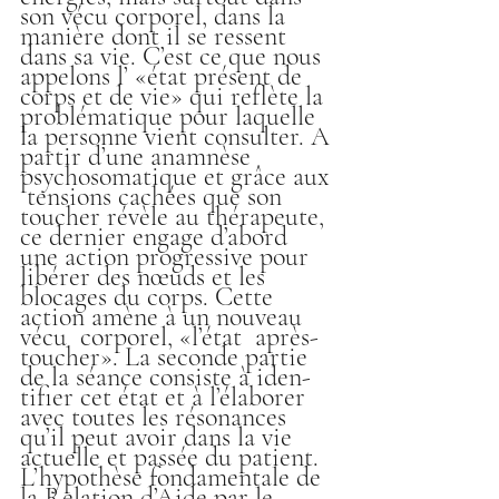
son vécu corporel, dans la 
manière dont il se ressent 
dans sa vie. C’est ce que nous 
appelons l’ «état présent de 
corps et de vie» qui reflète la 
problématique pour laquelle 
la personne vient consulter. A 
partir d’une anamnèse 
psychosomatique et grâce aux 
 tensions cachées que son  
toucher révèle au thérapeute, 
ce dernier engage d’abord 
une action progressive pour 
libérer des nœuds et les 
blocages du corps. Cette 
action amène à un nouveau 
vécu  corporel, «l’état  après-
toucher». La seconde partie 
de la séance consiste à iden- 
tifier cet état et à l’élaborer 
avec toutes les résonances 
qu’il peut avoir dans la vie 
actuelle et passée du patient. 
L’hypothèse fondamentale de 
la Relation d’Aide par le 