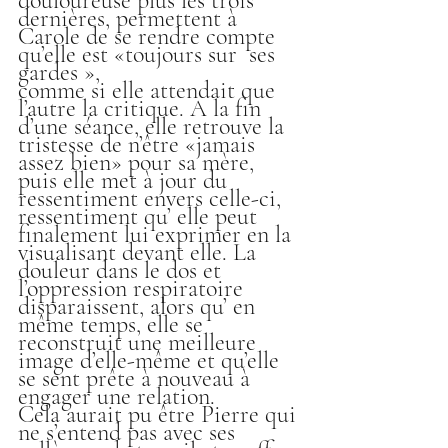
douloureuse plus les trois 
dernières, permettent à 
Carole de se rendre compte 
qu’elle est «toujours sur  ses  
gardes »,
comme si elle attendait que 
l’autre la critique. A la fin 
d’une séance, elle retrouve la 
tristesse de n’être «jamais 
assez bien» pour sa mère, 
puis elle met à jour du 
ressentiment envers celle-ci, 
ressentiment qu’ elle peut 
finalement lui exprimer en la 
visualisant devant elle. La 
douleur dans le dos et 
l’oppression respiratoire 
disparaissent, alors qu’ en 
même temps, elle se 
reconstruit une meilleure 
image d’elle-même et qu’elle 
se sent prête à nouveau à 
engager une relation.
Cela aurait pu être Pierre qui 
ne s’entend pas avec ses 