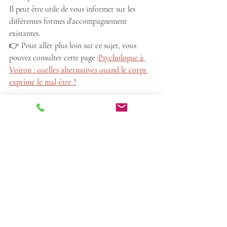
Il peut être utile de vous informer sur les 
différentes formes d’accompagnement 
existantes.
👉 Pour aller plus loin sur ce sujet, vous 
pouvez consulter cette page :
Psychologue à 
Voiron : quelles alternatives quand le corps 
exprime le mal-être ?
Conclusion
Chercher un 
psychologue à Voiron
 est 
souvent le premier réflexe face à un mal-être. 
Mais lorsque le corps est fortement impliqué, 
une approche intégrant le lien esprit–corps 
peut ouvrir d’autres voies de compréhension 
et d’apaisement.
Je vous accompagne en tant que 
thérapeute 
psycho-corporel à Voiron
, pour travailler à 
la fois sur le corps et les émotions.