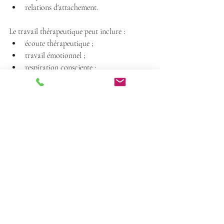
relations d'attachement.
Le travail thérapeutique peut inclure :
écoute thérapeutique ;
travail émotionnel ;
respiration consciente ;
thérapie psychocorporelle ;
shiatsu ;
massage thérapeutique ;
régulation du système nerveux.
L'objectif est d'aider la personne à retrouver 
progressivement davantage de stabilité, de 
sécurité et de liberté dans ses relations.
👉 À découvrir :
Psychothérapeute à Voiron – Thérapie 
psychocorporelle