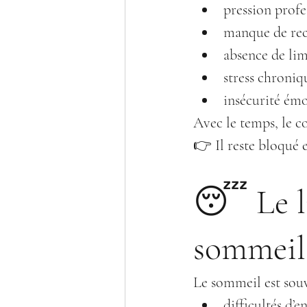
pression profe
manque de rec
absence de lim
stress chroniq
insécurité ém
Avec le temps, le c
👉 Il reste bloqué en
😴 Le li
sommeil
Le sommeil est sou
difficultés d’