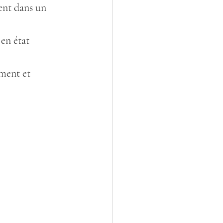
ent dans un 
en état 
ment et 