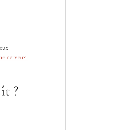
eux.
me nerveux 
ît ?