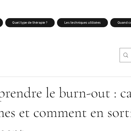
Quel type de thérapie ?
Les techniques utilisées
Quand co
endre le burn-out : ca
es et comment en sort