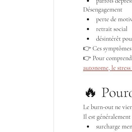
parfois dépres
Désengagement
perte de moti
retrait social
désintérêt pou
👉 Ces symptômes s
👉 Pour comprendre 
autonome, le stress
🔥 Pourq
Le burn-out ne vien
Il est généralement 
surcharge men