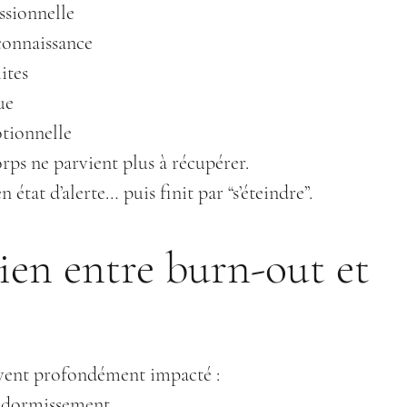
ssionnelle
onnaissance
ites
ue
otionnelle
orps ne parvient plus à récupérer.
 état d’alerte… puis finit par “s’éteindre”.
en entre burn-out et 
vent profondément impacté :
endormissement