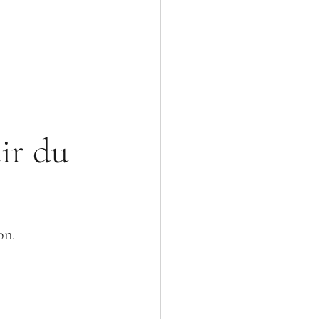
r du 
on.