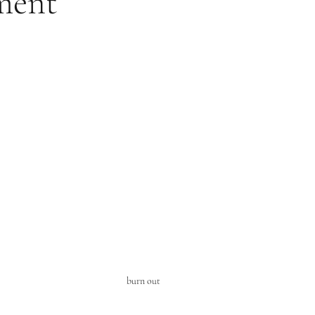
ment
burn out