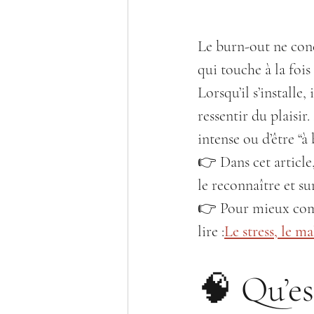
Le burn-out ne conc
qui touche à la fois
Lorsqu’il s’installe
ressentir du plaisi
intense ou d’être “à 
👉 Dans cet article
le reconnaître et 
👉 Pour mieux comp
lire :
Le stress, le ma
🧠 Qu’es