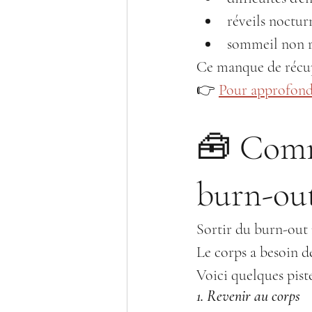
réveils noctur
sommeil non r
Ce manque de récup
👉 
Pour approfondi
🧰 Comm
burn-out
Sortir du burn-out 
Le corps a besoin de
Voici quelques pistes
1. Revenir au corps