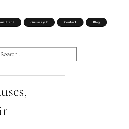
nsulter ?
Qui suis je ?
Contact
Blog
uses,
ir