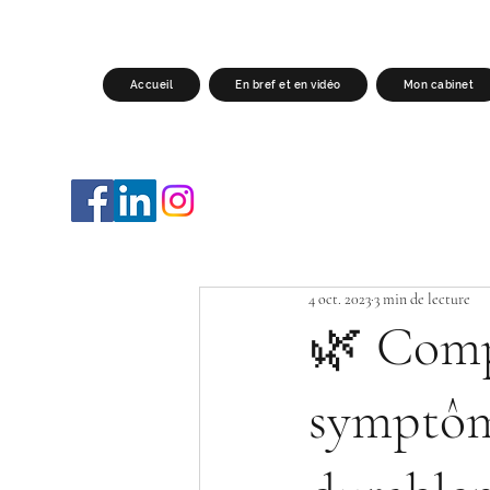
Accueil
En bref et en vidéo
Mon cabinet
4 oct. 2023
3 min de lecture
🌿 Compr
symptôm