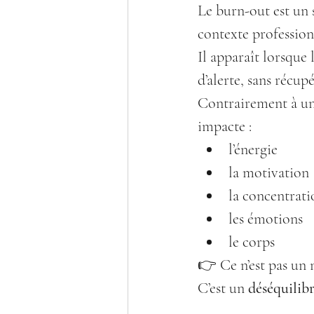
Le burn-out est un 
contexte professio
Il apparaît lorsque 
d’alerte, sans récupé
Contrairement à une
impacte :
l’énergie
la motivation
la concentrati
les émotions
le corps
👉 Ce n’est pas un
C’est un 
déséquilib