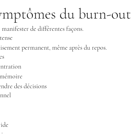
symptômes du burn-out
 manifester de différentes façons.
tense
uisement permanent, même après du repos.
es
entration
a mémoire
rendre des décisions
nnel
vide