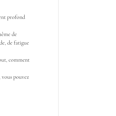
ent profond 
 même de 
de, de fatigue 
-out, comment 
, vous pouvez 