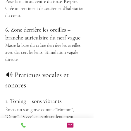
Pose la main au centre du torse. Respire. 
Crée un sentiment de soutien et d’habitation 
du cœur. 
6. Zone derrière les oreilles – 
branche auriculaire du nerf vague
Masse la base du crâne derrière les oreilles, 
avec des cercles lents. Stimulation vagale 
directe.
🔊
 Pratiques vocales et 
sonores
1. Toning – sons vibrants
Émets un son grave comme “Mmmm”, 
“Omm”, “Vvvv” en expirant lentement.
Effet : vibrations internes, apaisement 
profond, stimulation du nerf vague. 